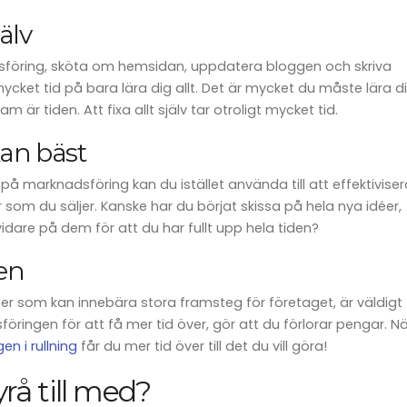
jälv
sföring, sköta om hemsidan, uppdatera bloggen och skriva
cket tid på bara lära dig allt. Det är mycket du måste lära di
är tiden. Att fixa allt själv tar otroligt mycket tid.
kan bäst
på marknadsföring kan du istället använda till att effektiviser
 som du säljer. Kanske har du börjat skissa på hela nya idéer,
vidare på dem för att du har fullt upp hela tiden?
en
éer som kan innebära stora framsteg för företaget, är väldigt
ringen för att få mer tid över, gör att du förlorar pengar. Nä
n i rullning
får du mer tid över till det du vill göra!
rå till med?