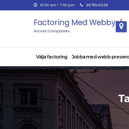
Skip
10:00 am > 7:00 pm
9876541230
to
content
Factoring Med Webbyrå
Across Companies
Välja factoring
Jobba med webb-presen
Ta