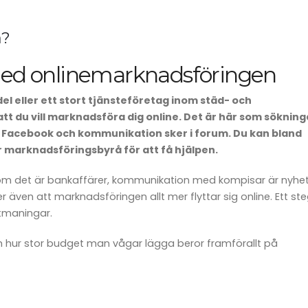
å?
 med onlinemarknadsföringen
l eller ett stort tjänsteföretag inom städ- och
tt du vill marknadsföra dig online. Det är här som sökning
på Facebook och kommunikation sker i forum. Du kan bland
er marknadsföringsbyrå för att få hjälpen.
oll om det är bankaffärer, kommunikation med kompisar är nyhe
r även att marknadsföringen allt mer flyttar sig online. Ett st
tmaningar.
 hur stor budget man vågar lägga beror framförallt på