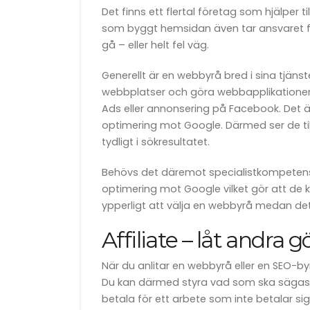
Det finns ett flertal företag som hjälper
som byggt hemsidan även tar ansvaret för
gå – eller helt fel väg.
Generellt är en webbyrå bred i sina tjän
webbplatser och göra webbapplikationer
Ads eller annonsering på Facebook. Det är
optimering mot Google. Därmed ser de ti
tydligt i sökresultatet.
Behövs det däremot specialistkompetens 
optimering mot Google vilket gör att de ka
ypperligt att välja en webbyrå medan det
Affiliate – låt andra 
När du anlitar en webbyrå eller en SEO-by
Du kan därmed styra vad som ska sägas sa
betala för ett arbete som inte betalar si