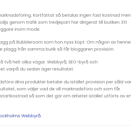
-marknadsföring. Kortfattat så betalas ingen fast kostnad men
äljs genom trafik som tredjepart har dirigerat till butiken. Ett
loggare inom mode.
et plagg på Bubbleroom som hon nyss köpt. Om någon av henne
ar plagg från samma butik så får bloggaren provision.
tså två helt olika vägar. Webbyrå, SEO-byrå och
et varpå du sedan äger resultatet.
öra dina produkter betalar du istället provision per såld var
ltatet, som väljer vad de vill marknadsföra och som får
startkostnad så som det gör om arbetet istället utförts av e
tockholms Webbyrå
.