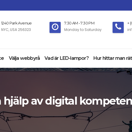
1240 Park Avenue
7:30 AM - 7:30 PM
+ 
NYC, USA 256323
Monday to Saturday
in
ce
Välja webbyrå
Vad är LED-lampor?
Hur hittar man rät
 hjälp av digital kompete