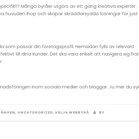
pecifikt? Många byråer utgörs av ett gäng kreativa experter.
iva huvuden ihop och skapar skräddarsydda lösningar för just
 som passar din företagsprofil. Hemsidan fylls av relevant
tivt till dina kunder. Det ska vara enkelt att navigera sig fr
r.
knadsföringen inom sociala medier och bloggar. Ju mer du sy
,
,
GÅNGEN
UNCATEGORIZED
VÄLJA WEBBYRÅ
BY