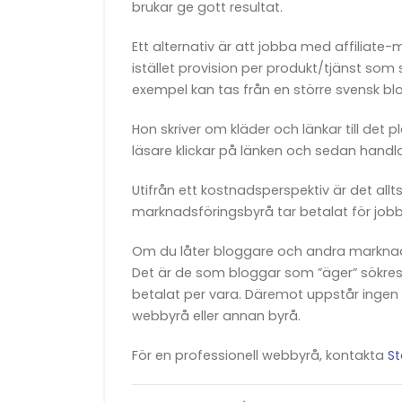
brukar ge gott resultat.
Ett alternativ är att jobba med affiliate
istället provision per produkt/tjänst som s
exempel kan tas från en större svensk b
Hon skriver om kläder och länkar till d
läsare klickar på länken och sedan handl
Utifrån ett kostnadsperspektiv är det all
marknadsföringsbyrå tar betalat för jobb
Om du låter bloggare och andra marknadsf
Det är de som bloggar som ”äger” sökresu
betalat per vara. Däremot uppstår ingen 
webbyrå eller annan byrå.
För en professionell webbyrå, kontakta
S