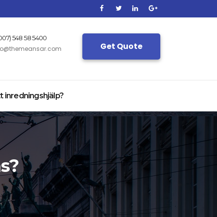
(007) 548 58 5400
Get Quote
fo@themeansar.com
t inredningshjälp?
ns?