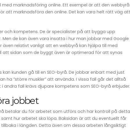
 till med marknadsföring online. Ett exempel är att den webbyrå
 att marknadsföra den online. Det kan vara helt rätt väg at
ster och kompetens. De är specialister på att bygga upp
. Men de kan även vara insatta i hur man jobbar med Google
 även relativt vanligt att en webbyrå kan hjälpa till med
ll att sidan som de byggt även är optimerad för att synas
kan kunden gå till en SEO-byrå. De jobbar enbart med just
n ha ”större muskler” att använda. I vissa fall går det alltså
 i andra fall krävs djupare kompetens som SEO-byrå erbjuder
göra jobbet
rå betalar du för arbetet som utförs och har kontroll på detta
mt hur arbetet ska löpa. Baksidan är att du eventuellt får
g tillbaka i längden. Detta även om dessa arbeten långsiktigt