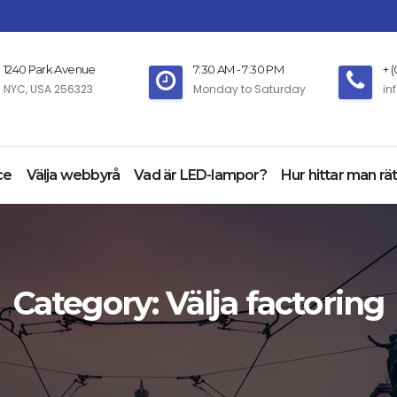
1240 Park Avenue
7:30 AM - 7:30 PM
+ 
NYC, USA 256323
Monday to Saturday
in
ce
Välja webbyrå
Vad är LED-lampor?
Hur hittar man rät
Category:
Välja factoring