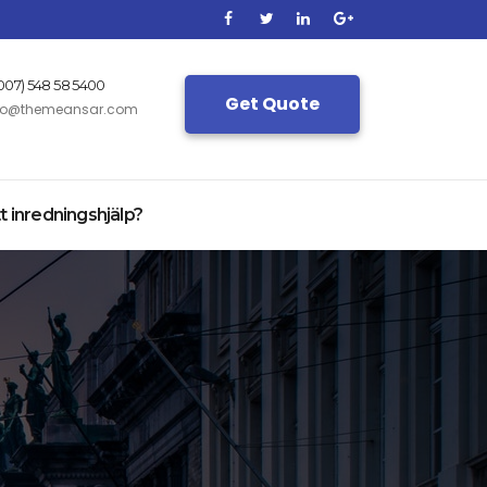
(007) 548 58 5400
Get Quote
fo@themeansar.com
t inredningshjälp?