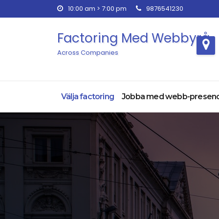
Skip
10:00 am > 7:00 pm
9876541230
to
content
Factoring Med Webbyrå
Across Companies
Välja factoring
Jobba med webb-presen