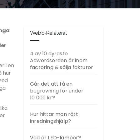
ånga
Webb-Relaterat
der
4 av 10 dyraste
Adwordsorden är inom
r i en
factoring & sälja fakturor
å hur
 Med
Går det att få en
iga
begravning för under
10 000 kr?
ika
Hur hittar man rätt
der
inredningshjälp?
Vad är LED-lampor?