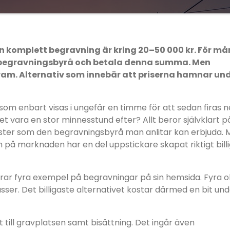
en komplett begravning är kring 20–50 000 kr. För m
isk begravningsbyrå och betala denna summa. Men
fram. Alternativ som innebär att priserna hamnar un
 som enbart visas i ungefär en timme för att sedan firas ne
 vara en stor minnesstund efter? Allt beror självklart p
änster som den begravningsbyrå man anlitar kan erbjuda.
h på marknaden har en del uppstickare skapat riktigt bill
ar fyra exempel på begravningar på sin hemsida. Fyra ol
asser. Det billigaste alternativet kostar därmed en bit un
rt till gravplatsen samt bisättning. Det ingår även