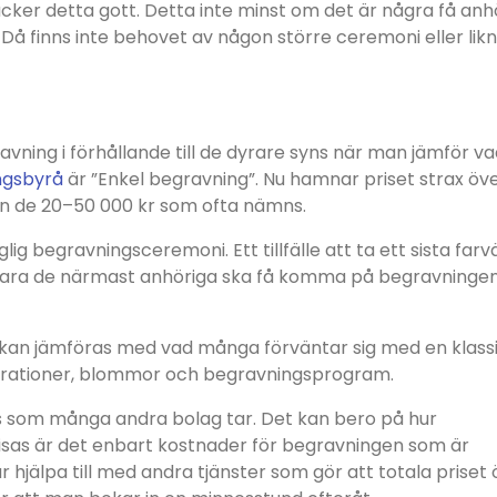
cker detta gott. Detta inte minst om det är några få anh
 finns inte behovet av någon större ceremoni eller lik
avning i förhållande till de dyrare syns när man jämför v
ngsbyrå
är ”Enkel begravning”. Nu hamnar priset strax öv
rån de 20–50 000 kr som ofta nämns.
ig begravningsceremoni. Ett tillfälle att ta ett sista farv
än bara de närmast anhöriga ska få komma på begravninge
 kan jämföras med vad många förväntar sig med en klass
korationer, blommor och begravningsprogram.
is som många andra bolag tar. Det kan bero på hur
visas är det enbart kostnader för begravningen som är
hjälpa till med andra tjänster som gör att totala priset 