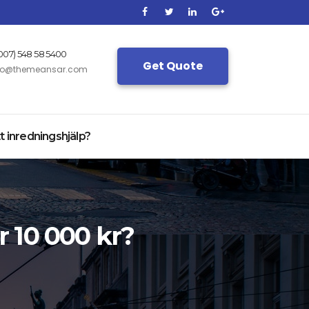
(007) 548 58 5400
Get Quote
fo@themeansar.com
t inredningshjälp?
r 10 000 kr?