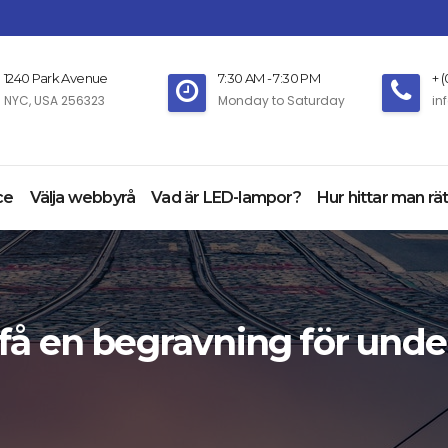
1240 Park Avenue
7:30 AM - 7:30 PM
+ 
NYC, USA 256323
Monday to Saturday
in
ce
Välja webbyrå
Vad är LED-lampor?
Hur hittar man rät
 få en begravning för unde