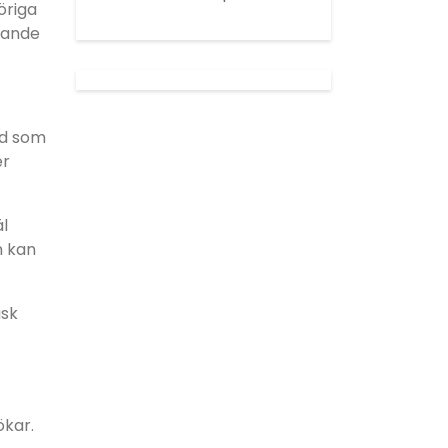
öriga
nande
ad som
er
äl
n kan
isk
ökar.