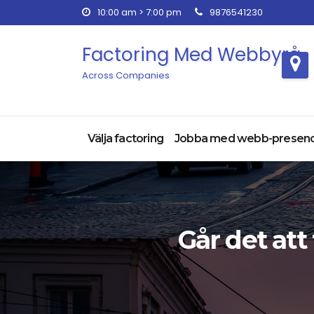
Skip
10:00 am > 7:00 pm
9876541230
to
content
Factoring Med Webbyrå
Across Companies
Välja factoring
Jobba med webb-presen
Går det att